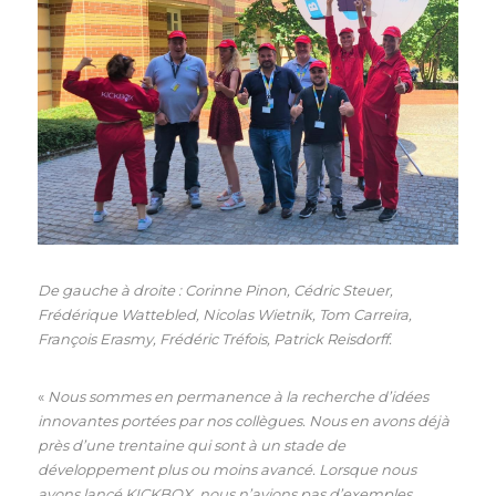
De gauche à droite : Corinne Pinon, Cédric Steuer, 
Frédérique Wattebled, Nicolas Wietnik, Tom Car​reira, 
François Erasmy, Frédéric Tréfois, Patrick Reisdorff. 
« 
Nous sommes en permanence à la recherche d’idées 
innovantes portées par nos collègues. Nous en avons déjà 
près d’une trentaine qui sont à un stade de 
développement plus ou moins avancé. Lorsque nous 
avons lancé KICKBOX, nous n’avions pas d’exemples 