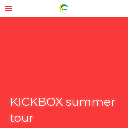
FR
EN
DE
News
KICKBOX summer 
tour